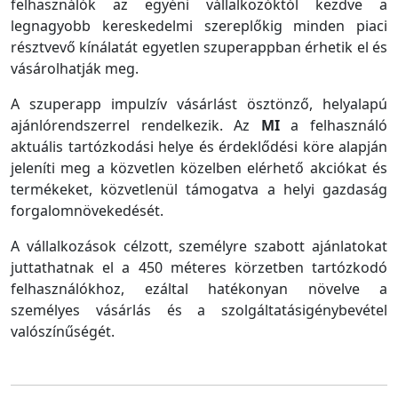
felhasználók az egyéni vállalkozóktól kezdve a
legnagyobb kereskedelmi szereplőkig minden piaci
résztvevő kínálatát egyetlen szuperappban érhetik el és
vásárolhatják meg.
A szuperapp impulzív vásárlást ösztönző, helyalapú
ajánlórendszerrel rendelkezik. Az
MI
a felhasználó
aktuális tartózkodási helye és érdeklődési köre alapján
jeleníti meg a közvetlen közelben elérhető akciókat és
termékeket, közvetlenül támogatva a helyi gazdaság
forgalomnövekedését.
A vállalkozások célzott, személyre szabott ajánlatokat
juttathatnak el a 450 méteres körzetben tartózkodó
felhasználókhoz, ezáltal hatékonyan növelve a
személyes vásárlás és a szolgáltatásigénybevétel
valószínűségét.