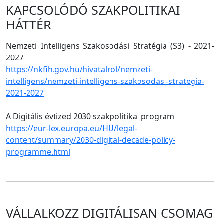
KAPCSOLÓDÓ SZAKPOLITIKAI
HÁTTÉR
Nemzeti Intelligens Szakosodási Stratégia (S3) - 2021-
2027
https://nkfih.gov.hu/hivatalrol/nemzeti-
intelligens/nemzeti-intelligens-szakosodasi-strategia-
2021-2027
A Digitális évtized 2030 szakpolitikai program
https://eur-lex.europa.eu/HU/legal-
content/summary/2030-digital-decade-policy-
programme.html
VÁLLALKOZZ DIGITÁLISAN CSOMAG