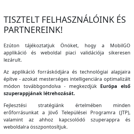
TISZTELT FELHASZNÁLÓINK ÉS
PARTNEREINK!
Ezúton tájékoztatjuk Önöket, hogy a MobilGO
applikáció és weboldal piaci validációja sikeresen
lezárult.
Az applikáció forráskódjára és technológiai alapjaira
építve - azokat mesterséges intelligenciára optimalizált
módon továbbgondolva - megkezdjük
Európa első
szuperappjának létrehozását.
Fejlesztési stratégiánk értelmében minden
erőforrásunkat a Jövő Települései Programra (JTP),
valamint az ahhoz kapcsolódó szuperappra és
weboldalra összpontosítjuk.