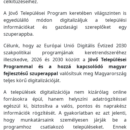
célkitűzéseihez.
A Jövő Települései Program keretében világszinten is
egyedülálló módon digitalizáljuk a települési
információkat és gazdasági szereplőket egy
szuperappba.
Célunk, hogy az Európai Unió Digitális Évtized 2030
szakpolitikai programjának keretrendszeréhez
illeszkedve, 2026 és 2030 között a
Jövő Települései
Programmal és a hozzá kapcsolódó magyar
fejlesztésű szuperappal
valósítsuk meg Magyarország
teljes körű digitalizációját.
A települések digitalizációja nem kizárólag online
forrásokra épül, hanem helyszíni adatrögzítéssel
egészül ki, biztosítva a valós, pontos és naprakész
információk rögzítését. A gyakorlatban ez azt jelenti,
hogy munkatársaink személyesen járják be a
programhoz csatlakozó településeket. Ennek