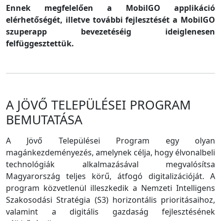
Ennek megfelelően a MobilGO applikáció
elérhetőségét, illetve további fejlesztését a MobilGO
szuperapp bevezetéséig ideiglenesen
felfüggesztettük.
A JÖVŐ TELEPÜLÉSEI PROGRAM
BEMUTATÁSA
A Jövő Települései Program egy olyan
magánkezdeményezés, amelynek célja, hogy élvonalbeli
technológiák alkalmazásával megvalósítsa
Magyarország teljes körű, átfogó digitalizációját. A
program közvetlenül illeszkedik a Nemzeti Intelligens
Szakosodási Stratégia (S3) horizontális prioritásaihoz,
valamint a digitális gazdaság fejlesztésének