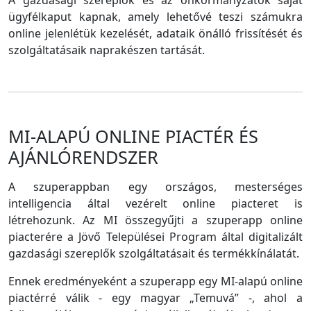
A gazdasági szereplők és az önkormányzatok saját
ügyfélkaput kapnak, amely lehetővé teszi számukra
online jelenlétük kezelését, adataik önálló frissítését és
szolgáltatásaik naprakészen tartását.
MI-ALAPÚ ONLINE PIACTÉR ÉS
AJÁNLÓRENDSZER
A szuperappban egy országos, mesterséges
intelligencia által vezérelt online piacteret is
létrehozunk. Az MI összegyűjti a szuperapp online
piacterére a Jövő Települései Program által digitalizált
gazdasági szereplők szolgáltatásait és termékkínálatát.
Ennek eredményeként a szuperapp egy MI-alapú online
piactérré válik - egy magyar „Temuvá” -, ahol a