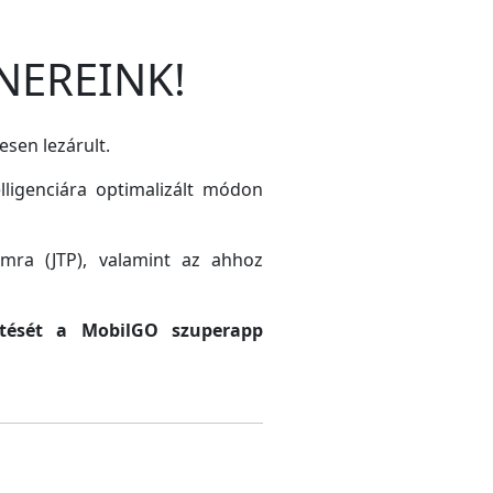
NEREINK!
esen lezárult.
lligenciára optimalizált módon
amra (JTP), valamint az ahhoz
sztését a MobilGO szuperapp