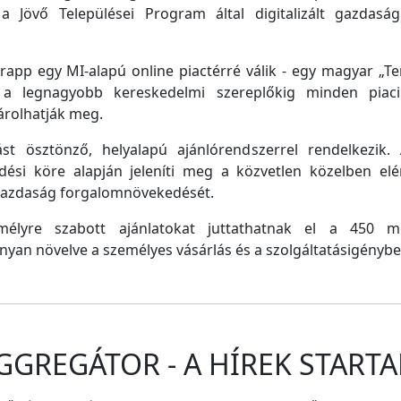
a Jövő Települései Program által digitalizált gazdasági
pp egy MI-alapú online piactérré válik - egy magyar „Tem
e a legnagyobb kereskedelmi szereplőkig minden piaci 
árolhatják meg.
st ösztönző, helyalapú ajánlórendszerrel rendelkezik
dési köre alapján jeleníti meg a közvetlen közelben el
 gazdaság forgalomnövekedését.
emélyre szabott ajánlatokat juttathatnak el a 450 
nyan növelve a személyes vásárlás és a szolgáltatásigénybe
GGREGÁTOR - A HÍREK STARTA