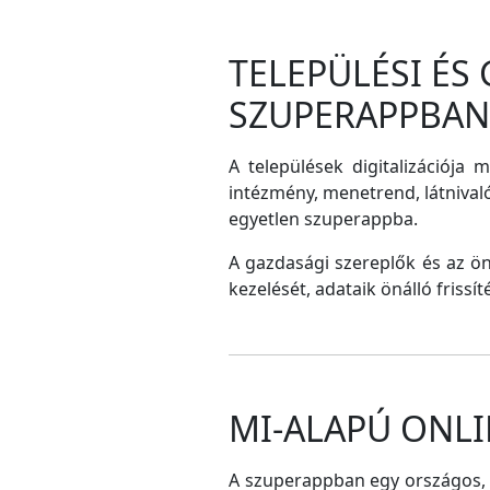
TELEPÜLÉSI ÉS
SZUPERAPPBAN
A települések digitalizációja 
intézmény, menetrend, látnival
egyetlen szuperappba.
A gazdasági szereplők és az ö
kezelését, adataik önálló frissí
MI-ALAPÚ ONLI
A szuperappban egy országos, me