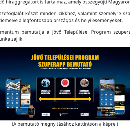
 híraggregátort is tartalmaz, amely összegyűjti Magyarorsz
efoglalót készít minden cikkhez, valamint személyre szabo
kiemelve a legfontosabb országos és helyi eseményeket.
mentum bemutatja a Jövő Települései Program szupera
unka zajlik.
(A bemutató megnyitásához kattintson a képre.)