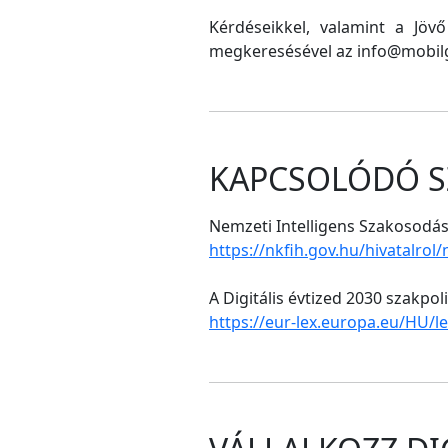
Kérdéseikkel, valamint a Jöv
megkeresésével az info@mobilg
KAPCSOLÓDÓ S
Nemzeti Intelligens Szakosodási
https://nkfih.gov.hu/hivatalrol
A Digitális évtized 2030 szakpol
https://eur-lex.europa.eu/HU/