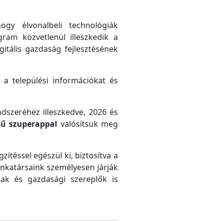
gy élvonalbeli technológiák
gram közvetlenül illeszkedik a
gitális gazdaság fejlesztésének
 a települési információkat és
ndszeréhez illeszkedve, 2026 és
sű szuperappal
valósítsuk meg
zítéssel egészül ki, biztosítva a
unkatársaink személyesen járják
ak és gazdasági szereplők is