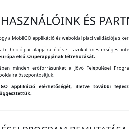
ELHASZNÁLÓINK ÉS PART
gy a MobilGO applikáció és weboldal piaci validációja siker
s technológiai alapjaira építve - azokat mesterséges inte
Európa első szuperappjának létrehozását.
lmében minden erőforrásunkat a Jövő Települései Progr
oldalra összpontosítjuk.
O applikáció elérhetőségét, illetve további fejle
függesztettük.