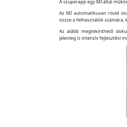
A szuperapp egy MI-által működő
Az MI automatikusan rövid össz
össze a felhasználók számára, 
Az alább megtekinthető doku
jelenleg is intenzív fejlesztési m