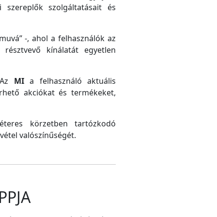
 szereplők szolgáltatásait és
uvá” -, ahol a felhasználók az
résztvevő kínálatát egyetlen
. Az
MI
a felhasználó aktuális
érhető akciókat és termékeket,
méteres körzetben tartózkodó
vétel valószínűségét.
PPJA