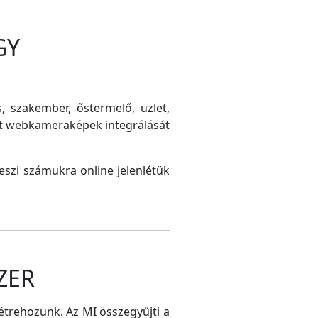
GY
s, szakember, őstermelő, üzlet,
int webkameraképek integrálását
szi számukra online jelenlétük
ZER
létrehozunk. Az MI összegyűjti a