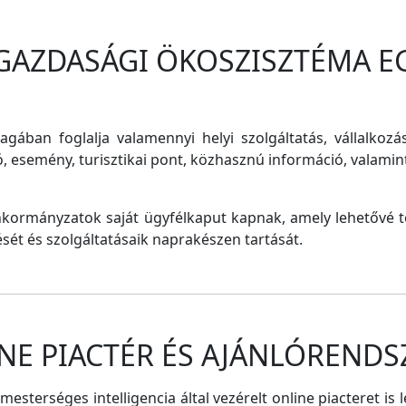
 GAZDASÁGI ÖKOSZISZTÉMA E
magában foglalja valamennyi helyi szolgáltatás, vállalkozá
ó, esemény, turisztikai pont, közhasznú információ, valam
nkormányzatok saját ügyfélkaput kapnak, amely lehetővé te
tését és szolgáltatásaik naprakészen tartását.
NE PIACTÉR ÉS AJÁNLÓRENDS
sterséges intelligencia által vezérelt online piacteret is 