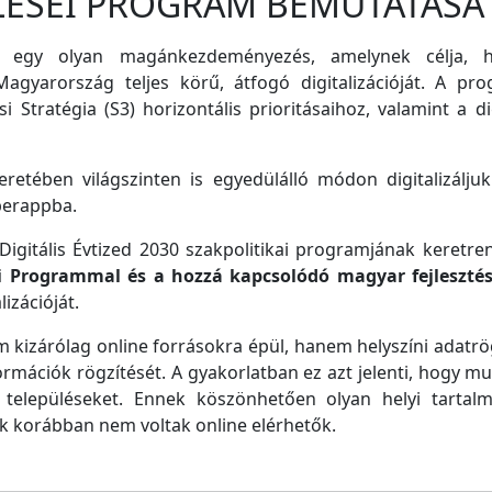
LÉSEI PROGRAM BEMUTATÁSA
 egy olyan magánkezdeményezés, amelynek célja, ho
agyarország teljes körű, átfogó digitalizációját. A pro
i Stratégia (S3) horizontális prioritásaihoz, valamint a di
retében világszinten is egyedülálló módon digitalizáljuk
perappba.
igitális Évtized 2030 szakpolitikai programjának keretre
ei Programmal és a hozzá kapcsolódó magyar fejleszté
izációját.
m kizárólag online forrásokra épül, hanem helyszíni adatrög
ormációk rögzítését. A gyakorlatban ez azt jelenti, hogy m
településeket. Ennek köszönhetően olyan helyi tartalm
ek korábban nem voltak online elérhetők.