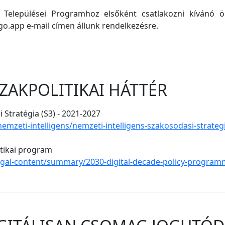
ő Települései Programhoz elsőként csatlakozni kívánó
o.app e-mail címen állunk rendelkezésre.
ZAKPOLITIKAI HÁTTÉR
 Stratégia (S3) - 2021-2027
/nemzeti-intelligens/nemzeti-intelligens-szakosodasi-strate
itikai program
legal-content/summary/2030-digital-decade-policy-program