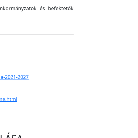
 önkormányzatok és befektetők
gia-2021-2027
me.html