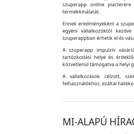
szuperapp online piacterére 
termékkínálatát.
Ennek eredményeként a szupera
egyéni vállalkozóktól kezdv
szuperappban érhetik el és vás
A szuperapp impulzív vásárlá
tartózkodási helye és érdeklő
közvetlenül támogatva a helyi
A vállalkozások célzott, sz
felhasználókhoz, ezáltal hatéko
MI-ALAPÚ HÍRA