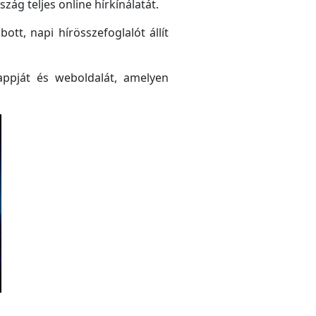
ág teljes online hírkínálatát.
tt, napi hírösszefoglalót állít
ppját és weboldalát, amelyen