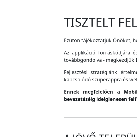
TISZTELT F
Ezúton tájékoztatjuk Önöket, ho
Az applikáció forráskódjára é
továbbgondolva - megkezdjük
Fejlesztési stratégiánk érte
kapcsolódó szuperappra és web
Ennek megfelelően a MobilG
bevezetéséig ideiglenesen fel